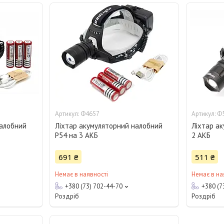
Ф4657
Ф
налобний
Ліхтар акумуляторний налобний
Ліхтар а
P54 на 3 АКБ
2 АКБ
691 ₴
511 ₴
Немає в наявності
Немає в на
+380 (73) 702-44-70
+380 (7
Роздріб
Роздріб