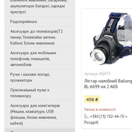
Елементи живлення, батарейки,
акумуляторні батареї, зарядні
пристрої
Радіоприймачі
Аксесуари до телевізорів(T2
тюнер.Телевізійні антени.
Кабелі. Блоки живлення)
Аксесуари для мобільних
телефонів, планшетів,
автомобілів
Ф1875
Ручні і назовні ліхтарі,
прожектори
Ліхтар налобний Bailon
BL-6699 на 2 АКБ
Оригинальный пульт к
телевизору
456 ₴
Аксесуари для комп'ютерів
Немає в наявності
(Мишки, клавіатури, USB
+380 (73) 702-44-70
флешки, блоки живлення,
Роздріб
кабелі)