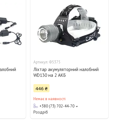
Ф5375
налобний
Ліхтар акумуляторний налобний
WD130 на 2 АКБ
446 ₴
Немає в наявності
+380 (73) 702-44-70
Роздріб