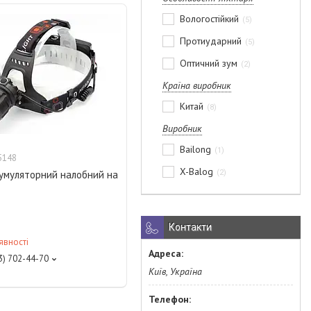
Вологостійкий
5
Протиударний
5
Оптичний зум
2
Країна виробник
Китай
8
Виробник
Bailong
1
5148
X-Balog
2
кумуляторний налобний на
Контакти
явності
3) 702-44-70
Київ, Україна