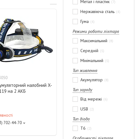
Метал і пластик
7
Нержавіюча сталь
4
Гума
4
Режими роботи ліхтаря
Максимальний
8
Середній
5
Мінімальний
5
Тип живлення
3050
Акумулятор
8
кумуляторний налобний X-
Тип заряду
119 на 2 АКБ
Від мережі
6
USB
2
явності
Тип діода
3) 702-44-70
T6
2
Особливості ліхтаря