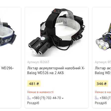
Ф2663
Ф
g WD296-
Ліхтар акумуляторний налобний X-
Ліхтар а
Balog WD326 на 2 АКБ
Balog WD
481 ₴
346 ₴
Немає в наявності
Немає в на
+380 (73) 702-44-70
+380 (7
Роздріб
Роздріб