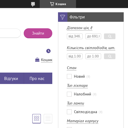
Кошик
Фільтри
Діапазон цін, ₴
Знайти
Кількість світлодіодів, шт.
Кошик
Стан
Новий
8
Відгуки
Про нас
Тип ліхтаря
Налобний
8
Тип лампи
Світлодіодна
8
Матеріал корпусу