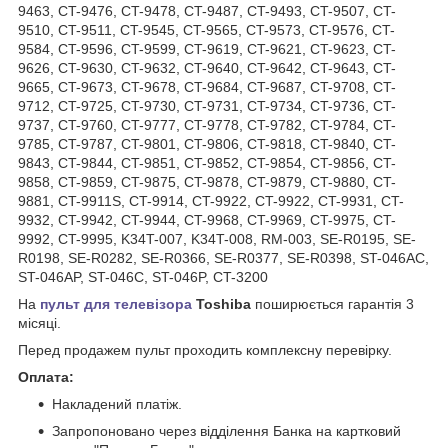
9463, CT-9476, CT-9478, CT-9487, CT-9493, CT-9507, CT-
9510, CT-9511, CT-9545, CT-9565, CT-9573, CT-9576, CT-
9584, CT-9596, CT-9599, CT-9619, CT-9621, CT-9623, CT-
9626, CT-9630, CT-9632, CT-9640, CT-9642, CT-9643, CT-
9665, CT-9673, CT-9678, CT-9684, CT-9687, CT-9708, CT-
9712, CT-9725, CT-9730, CT-9731, CT-9734, CT-9736, CT-
9737, CT-9760, CT-9777, CT-9778, CT-9782, CT-9784, CT-
9785, CT-9787, CT-9801, CT-9806, CT-9818, CT-9840, CT-
9843, CT-9844, CT-9851, CT-9852, CT-9854, CT-9856, CT-
9858, CT-9859, CT-9875, CT-9878, CT-9879, CT-9880, CT-
9881, CT-9911S, CT-9914, CT-9922, CT-9922, CT-9931, CT-
9932, CT-9942, CT-9944, CT-9968, CT-9969, CT-9975, CT-
9992, CT-9995, K34T-007, K34T-008, RM-003, SE-R0195, SE-
R0198, SE-R0282, SE-R0366, SE-R0377, SE-R0398, ST-046AC,
ST-046AP, ST-046C, ST-046P, СT-3200
На
пульт для телевізора
Toshiba
поширюється гарантія 3
місяці.
Перед продажем пульт проходить комплексну перевірку.
Оплата:
Накладений платіж.
Запропоновано через відділення Банка на картковий