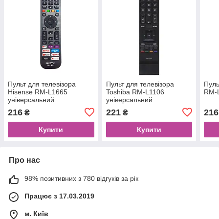
Пульт для телевізора
Пульт для телевізора
Пуль
Hisense RM-L1665
Toshiba RM-L1106
RM-L
універсальний
універсальний
216
221
216
₴
₴
Купити
Купити
Про нас
98% позитивних з 780 відгуків за рік
Працює з 17.03.2019
м. Київ