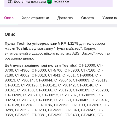
Доступна доставка
Опис
Характеристики
Доставка
Оплата
Умови п
Опис
Пульт Toshiba універсальний RM-L1178
для телевізора
марки
Toshiba
від магазину "Пульт майстер". Корпус
виготовлений з ударостійкого пластику ABS. Високої якості за
розумною ціною.
Цей пульт замінює такі пульти Toshiba:
CT-10000, CT-
3700, CT-4900, CT-5300, CT-5700, CT-5900, CT-7160, CT-
7180, CT-8002, CT-8010, CT-841, CT-861, CT-90004, CT-
90013, CT-90014, CT-90044, CT-90046, CT-90089, CT-90119,
CT-9012, CT-90126, CT-90141, CT-90142, CT-90146, CT-
90161, CT-90163, CT-90166, CT-90170, CT-90189, CT-90208,
CT-90209, CT-90210, CT-90213, CT-90237, CT-90239, CT-
90274, CT-90329, CT-90358, CT-90369, CT-90405, CT-90407,
CT-9128, CT-9185, CT-9186, CT-9193, CT-9199, CT-9207, CT-
9289, CT-9292, CT-9293, CT-9335, CT-9340, CT-9347, CT-
9359, CT-9369, CT-9381, CT-9396, CT-9430, CT-9450, CT-