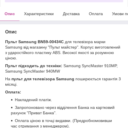
Опис
Характеристики
Доставка
Оплата
Умови п
Опис
Пульт Samsung BN59-00434C
для телевізора марки
Samsung від магазину "Пульт майстер". Корпус виготовлений
з ударостійкого пластику ABS. Високої якості за розумною
ціною.
Пульт підходить до техніки:
Samsung SyncMaster 910MP,
Samsung SyncMaster 940MW
На
пульт для телевізора Samsung
поширюється гарантія 3
місяці.
Оплата:
Накладений платіж.
Запропоновано через відділення Банка на картковий
рахунок "Приват Банка".
Оплата ціною в точці видавки. (Предробномовивши
час отримання з менеджером).