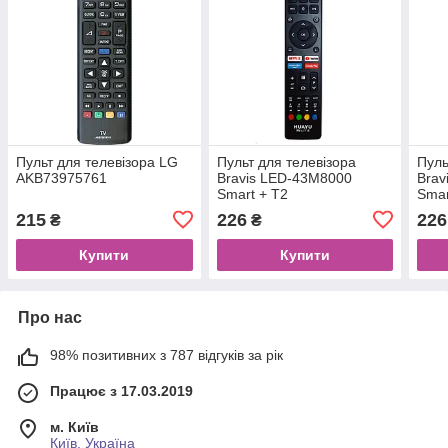
Пульт для телевізора LG
Пульт для телевізора
Пуль
AKB73975761
Bravis LED-43M8000
Brav
Smart + T2
Smar
215
226
226
₴
₴
Купити
Купити
Про нас
98% позитивних з 787 відгуків за рік
Працює з 17.03.2019
м. Київ
Київ, Україна