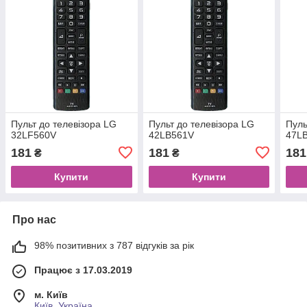
Пульт до телевізора LG
Пульт до телевізора LG
Пуль
32LF560V
42LB561V
47L
181
181
181
₴
₴
Купити
Купити
Про нас
98% позитивних з 787 відгуків за рік
Працює з 17.03.2019
м. Київ
Київ, Україна