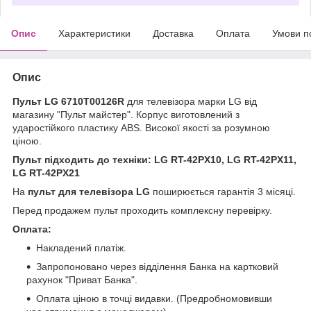
Опис
Характеристики
Доставка
Оплата
Умови п
Опис
Пульт LG 6710T00126R
для телевізора марки LG від
магазину "Пульт майстер". Корпус виготовлений з
ударостійкого пластику ABS. Високої якості за розумною
ціною.
Пульт підходить до техніки: LG RT-42PX10, LG RT-42PX11,
LG RT-42PX21
На
пульт для телевізора LG
поширюється гарантія 3 місяці.
Перед продажем пульт проходить комплексну перевірку.
Оплата:
Накладений платіж.
Запропоновано через відділення Банка на картковий
рахунок "Приват Банка".
Оплата ціною в точці видавки. (Предробномовивши