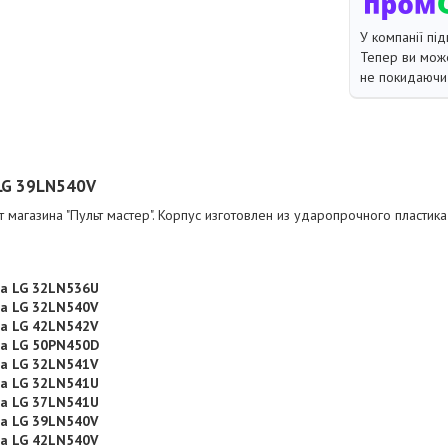
У компанії під
Тепер ви може
не покидаючи 
 LG 39LN540V
 магазина "Пульт мастер". Корпус изготовлен из ударопрочного пластика
ра LG 32LN536U
ра LG 32LN540V
ра LG 42LN542V
ра LG 50PN450D
ра LG 32LN541V
ра LG 32LN541U
ра LG 37LN541U
ра LG 39LN540V
ра LG 42LN540V