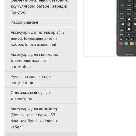
Елементи живлення, батарейки,
акумуляторні батареї, зарядні
пристрої
Радіоприймачі
Аксесуари до телевізорів(T2
тюнер.Телевізійні антени.
Кабелі. Блоки живлення)
Аксесуари для мобільних
телефонів, планшетів,
автомобілів
Ручні і назовні ліхтарі,
прожектори
Оригинальный пульт к
телевизору
Аксесуари для комп'ютерів
(Мишки, клавіатури, USB
флешки, блоки живлення,
кабелі)