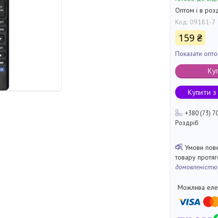
Оптом і в роз
Код:
09181-7
159 ₴
Показати опто
Ку
Купити з
+380 (73) 7
Роздріб
товару протя
домовленістю