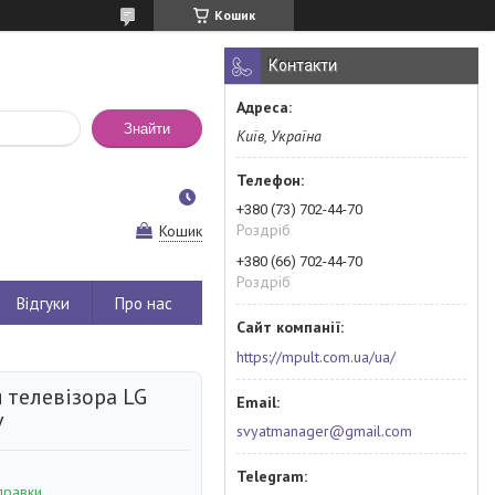
Кошик
Контакти
Знайти
Київ, Україна
+380 (73) 702-44-70
Роздріб
Кошик
+380 (66) 702-44-70
Роздріб
Відгуки
Про нас
https://mpult.com.ua/ua/
 телевізора LG
V
svyatmanager@gmail.com
правки