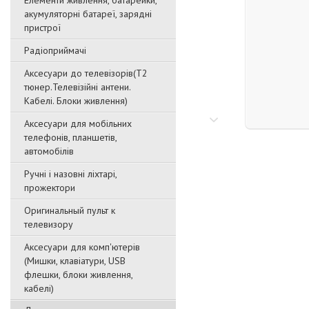
Елементи живлення, батарейки,
акумуляторні батареї, зарядні
пристрої
Радіоприймачі
Аксесуари до телевізорів(T2
тюнер.Телевізійні антени.
Кабелі. Блоки живлення)
Аксесуари для мобільних
телефонів, планшетів,
автомобілів
Ручні і назовні ліхтарі,
прожектори
Оригинальный пульт к
телевизору
Аксесуари для комп'ютерів
(Мишки, клавіатури, USB
флешки, блоки живлення,
кабелі)