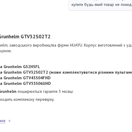
купити будь-який товар не покид
 Grunhelm GTV32S02T2
elm, заводського виробництва фірми HUAYU. Корпус виготовлений з уда
 ціною.
ра Grunhelm G32HSFL
ра Grunhelm GTV32S02T2 (може комплектуватися різними пультам
ра Grunhelm GTV43S04FHD
ра Grunhelm GTV55S06UHD
Grunhelm
поширюється гарантія 3 місяці.
одить комплексну перевірку.
ння