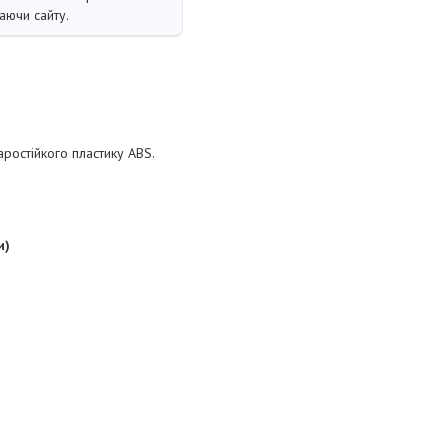
аючи сайту.
ростійкого пластику ABS.
и)