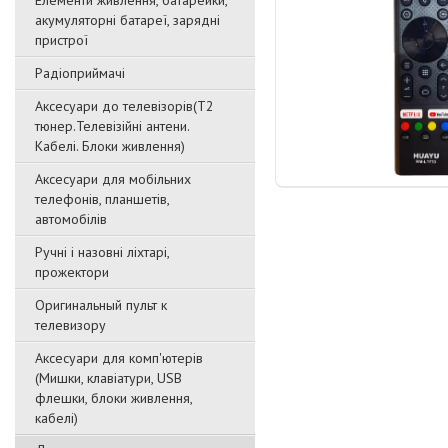
Елементи живлення, батарейки,
акумуляторні батареї, зарядні
пристрої
Радіоприймачі
Аксесуари до телевізорів(T2
тюнер.Телевізійні антени.
Кабелі. Блоки живлення)
Аксесуари для мобільних
телефонів, планшетів,
автомобілів
Ручні і назовні ліхтарі,
прожектори
Оригинальный пульт к
телевизору
Аксесуари для комп'ютерів
(Мишки, клавіатури, USB
флешки, блоки живлення,
кабелі)