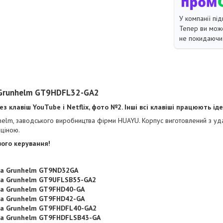
У компанії під
Тепер ви може
не покидаючи 
а Grunhelm GT9HDFL32-GA2
з клавіш YouTube і Netflix, фото №2. Інші всі клавіші працюють ід
elm, заводського виробництва фірми HUAYU. Корпус виготовлений з уда
 ціною.
вого керування!
ра Grunhelm GT9ND32GA
ра Grunhelm GT9UFLSB55-GA2
ра Grunhelm GT9FHD40-GA
ра Grunhelm GT9FHD42-GA
ра Grunhelm GT9FHDFL40-GA2
ра Grunhelm GT9FHDFLSB43-GA