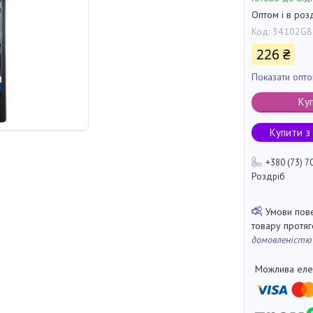
Оптом і в роз
Код:
34102G8
226 ₴
Показати опто
Ку
Купити з
+380 (73) 7
Роздріб
товару протя
домовленістю