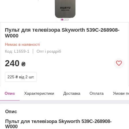
Пульт для телевізора Skyworth 539C-268908-
W000
Немає в наявності
Код: L1659-1
Опт і роздріб
240
₴
225 ₴
від 2 шт.
Опис
Характеристики
Доставка
Оплата
Умови п
Опис
Пульт для телевізора Skyworth 539C-268908-
W000