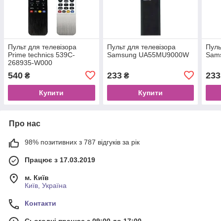
Пульт для телевізора
Пульт для телевізора
Пуль
Prime technics 539C-
Samsung UA55MU9000W
Sam
268935-W000
540
233
233
₴
₴
Купити
Купити
Про нас
98% позитивних з 787 відгуків за рік
Працює з 17.03.2019
м. Київ
Київ, Україна
Контакти
Сьогодні працює з 09:00 до 17:00