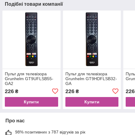
Подібні товари компанії
Пульт для телевізора
Пульт для телевізора
Пуль
Grunhelm GT9UFLSB55-
Grunhelm GT9HDFLSB32-
Gru
GA2
GA
226
226
226
₴
₴
Купити
Купити
Про нас
98% позитивних з 787 відгуків за рік