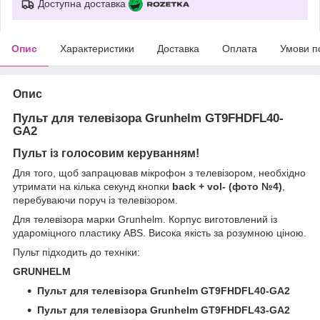
Доступна доставка
Опис
Характеристики
Доставка
Оплата
Умови п
Опис
Пульт для телевізора Grunhelm GT9FHDFL40-
GA2
Пульт із голосовим керуванням!
Для того, щоб запрацював мікрофон з телевізором, необхідно
утримати на кілька секунд кнопки
back + vol- (фото №4)
,
перебуваючи поруч із телевізором.
Для телевізора марки Grunhelm. Корпус виготовлений із
удароміцного пластику ABS. Висока якість за розумною ціною.
Пульт підходить до техніки:
GRUNHELM
Пульт для телевізора Grunhelm GT9FHDFL40-GA2
Пульт для телевізора Grunhelm GT9FHDFL43-GA2