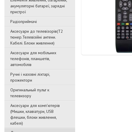
Елементи живлення, батарейки,
акумуляторні батареї, зарядні
пристрої
Радіоприймачі
Аксесуари до телевізорів(T2
тюнер.Телевізійні антени.
Кабелі. Блоки живлення)
Аксесуари для мобільних
телефонів, планшетів,
автомобілів
Ручні і назовні ліхтарі,
прожектори
Оригинальный пульт к
телевизору
Аксесуари для комп'ютерів
(Мишки, клавіатури, USB
флешки, блоки живлення,
кабелі)