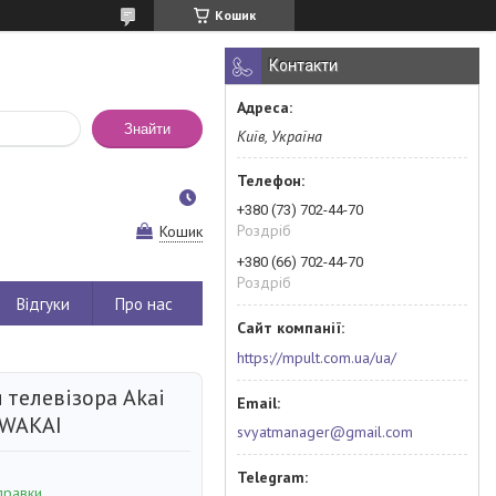
Кошик
Контакти
Знайти
Київ, Україна
+380 (73) 702-44-70
Роздріб
Кошик
+380 (66) 702-44-70
Роздріб
Відгуки
Про нас
https://mpult.com.ua/ua/
 телевізора Akai
RWAKAI
svyatmanager@gmail.com
правки