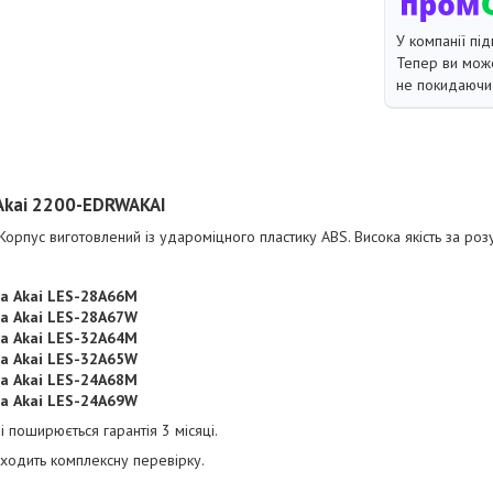
У компанії під
Тепер ви може
не покидаючи 
 Akai 2200-EDRWAKAI
 Корпус виготовлений із удароміцного пластику ABS. Висока якість за ро
ра Akai LES-28A66M
ра Akai LES-28A67W
ра Akai LES-32A64M
ра Akai LES-32A65W
ра Akai LES-24A68M
ра Akai LES-24A69W
i поширюється гарантія 3 місяці.
одить комплексну перевірку.