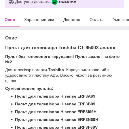
Доступна доставка
Опис
Характеристики
Доставка
Оплата
Умови п
Опис
Пульт для телевізора Toshiba CT-95003 аналог
Пульт без голосового керування! Пульт аналог на фото
№2
Для телевізорів марки
Toshiba
. Корпус виготовлений з
ударостійкого пластику ABS. Високої якості за розумною
ціною.
Сумісні моделі пультів:
Пульт для телевiзора Hisense ERF3A69
Пульт для телевiзора Hisense ERF3B09
Пульт для телевiзора Hisense ERF3I69H
Пульт для телевiзора Hisense ERF3N69H
Пульт для телевiзора Hisense ERF3F69V