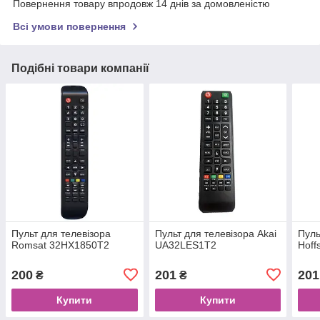
Повернення товару впродовж 14 днів за домовленістю
Всі умови повернення
Подібні товари компанії
Пульт для телевізора
Пульт для телевізора Akai
Пуль
Romsat 32HX1850T2
UA32LES1T2
Hof
200
201
201
₴
₴
Купити
Купити