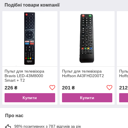
Подібні товари компанії
Пульт для телевізора
Пульт для телевізора
Пуль
Bravis LED-43M8000
Hoffson A43FHD200T2
Hof
Smart + T2
226
201
212
₴
₴
Купити
Купити
Про нас
98% позитивних з 787 відгуків за рік