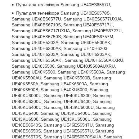
Пульт для телевізора Samsung UE40ES6557U,
Пульт для телевізора Samsung UE40ES6570S,
Samsung UE40ES6577U, Samsung UE40ES6577UXUA,
Samsung UE40ES6710S, Samsung UE40ES6717U,
Samsung UE40ES6717UXUA, Samsung UE40ES6727U,
Samsung UE40ES6750S, Samsung UE40ES6757M,
Samsung UE40H5303A, Samsung UE40H5500AK,
Samsung UE40H6200AK, Samsung UE40H6203,
Samsung UE40H6203A, Samsung UE40H6203AK,
Samsung UE40H6350AK , Samsung UE40H6350AKXRU,
Samsung UE40J5500, Samsung UE40J5500AUXRU,
Samsung UE40K5500, Samsung UE40K5500A, Samsung
UE40K5500AU, Samsung UE40K5500B, Samsung
UE40K5550A, Samsung UE40K6500A, Samsung
UE40K6500B, Samsung UE40KU6000, Samsung
UE40KU6000U, Samsung UE40KU6300, Samsung
UE40KU6300U, Samsung UE40KU6400, Samsung
UE40KU6400U, Samsung UE43KU6000U, Samsung
UE43KU6400, Samsung UE43KU6400U, Samsung
UE43KU6500, Samsung UE43KU6500U, Samsung
UE46ES6540S, Samsung UE46ES6547U, Samsung
UE46ES6550S, Samsung UE46ES6557U, Samsung
UE46ES6570S, Samsung UE46ES6570SXUA, Samsung