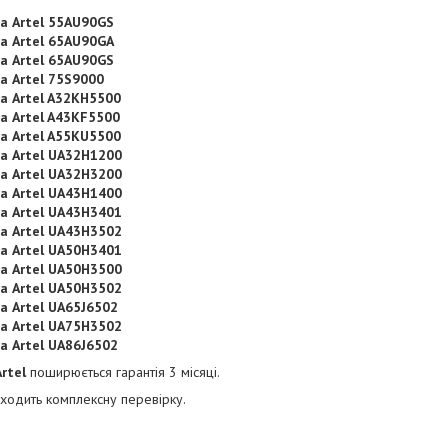
а Artel 55AU90GS
а Artel 65AU90GA
а Artel 65AU90GS
а Artel 75S9000
а Artel A32KH5500
а Artel A43KF5500
а Artel A55KU5500
ра Artel UA32H1200
ра Artel UA32H3200
ра Artel UA43H1400
ра Artel UA43H3401
ра Artel UA43H3502
ра Artel UA50H3401
ра Artel UA50H3500
ра Artel UA50H3502
а Artel UA65J6502
ра Artel UA75H3502
а Artel UA86J6502
Artel
поширюється гарантія 3 місяці.
одить комплексну перевірку.