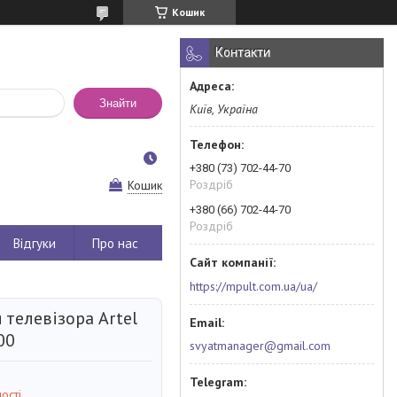
Кошик
Контакти
Знайти
Київ, Україна
+380 (73) 702-44-70
Роздріб
Кошик
+380 (66) 702-44-70
Роздріб
Відгуки
Про нас
https://mpult.com.ua/ua/
 телевізора Artel
00
svyatmanager@gmail.com
ості