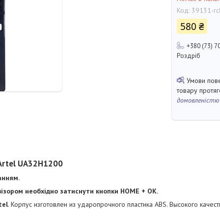
Код:
39131-rc
580 ₴
+380 (73) 7
Роздріб
товару протя
домовленістю
 Artel UA32H1200
анням.
візором необхідно затиснути кнопки HOME + OK.
tel
. Корпус изготовлен из ударопрочного пластика ABS. Высокого качес