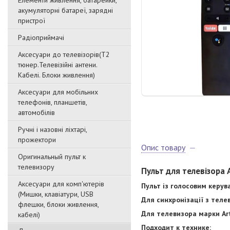
Елементи живлення, батарейки,
акумуляторні батареї, зарядні
пристрої
Радіоприймачі
Аксесуари до телевізорів(T2
тюнер.Телевізійні антени.
Кабелі. Блоки живлення)
Аксесуари для мобільних
телефонів, планшетів,
автомобілів
Ручні і назовні ліхтарі,
прожектори
Опис товару
Оригинальный пульт к
телевизору
Пульт для телевізора
Аксесуари для комп'ютерів
Пульт із голосовим керув
(Мишки, клавіатури, USB
Для синхронізації з теле
флешки, блоки живлення,
Для телевизора марки Ar
кабелі)
Подходит к технике: