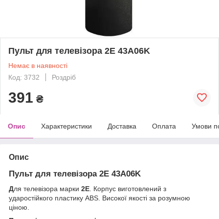
Пульт для телевізора 2E 43A06K
Немає в наявності
Код: 3732
Роздріб
391
₴
Опис
Характеристики
Доставка
Оплата
Умови п
Опис
Пульт для телевізора 2E 43A06K
Д
ля телевізора марки
2E
. Корпус виготовлений з
ударостійкого пластику ABS. Високої якості за розумною
ціною.