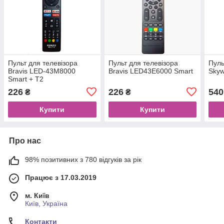
Пульт для телевізора
Пульт для телевізора
Пуль
Bravis LED-43M8000
Bravis LED43E6000 Smart
Skyw
Smart + T2
226
226
540
₴
₴
Купити
Купити
Про нас
98% позитивних з 780 відгуків за рік
Працює з 17.03.2019
м. Київ
Київ, Україна
Контакти