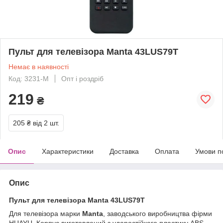
Пульт для телевізора Manta 43LUS79T
Немає в наявності
Код: 3231-M
Опт і роздріб
219
₴
205 ₴
від 2 шт.
Опис
Характеристики
Доставка
Оплата
Умови п
Опис
Пульт для телевізора Manta 43LUS79T
Для телевізора марки
Manta
, заводського виробництва фірми
HUAYU. Корпус виготовлений з ударостійкого пластику ABS.