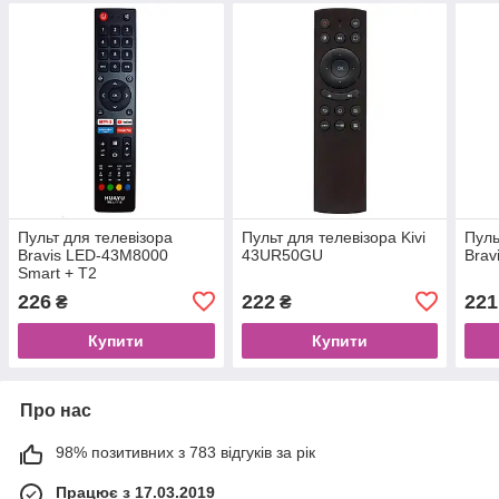
Пульт для телевізора
Пульт для телевізора Kivi
Пуль
Bravis LED-43M8000
43UR50GU
Brav
Smart + T2
226
222
221
₴
₴
Купити
Купити
Про нас
98% позитивних з 783 відгуків за рік
Працює з 17.03.2019