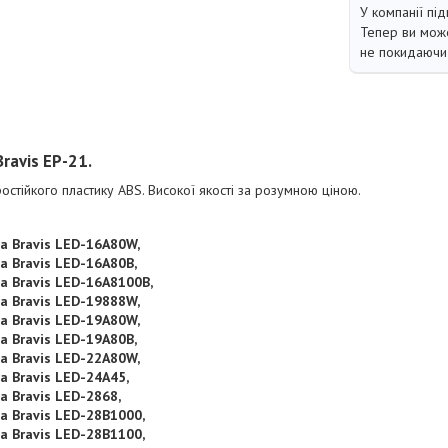
У компанії під
Тепер ви може
не покидаючи 
ravis EP-21.
остійкого пластику ABS. Високої якості за розумною ціною.
а Bravis LED-16A80W,
а Bravis LED-16A80В,
а Bravis LED-16A8100B,
а Bravis LED-19888W,
а Bravis LED-19A80W,
а Bravis LED-19A80В,
а Bravis LED-22A80W,
а Bravis LED-24A45,
а Bravis LED-2868,
а Bravis LED-28B1000,
а Bravis LED-28B1100,