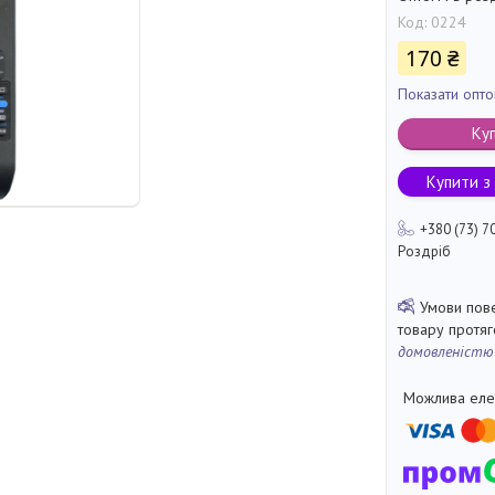
Код:
0224
170 ₴
Показати опто
Ку
Купити з
+380 (73) 7
Роздріб
товару протя
домовленістю