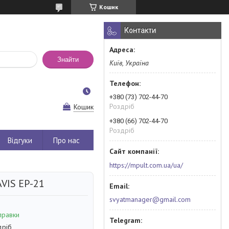
Кошик
Контакти
Знайти
Київ, Україна
+380 (73) 702-44-70
Роздріб
Кошик
+380 (66) 702-44-70
Роздріб
Відгуки
Про нас
https://mpult.com.ua/ua/
VIS EP-21
svyatmanager@gmail.com
правки
дріб