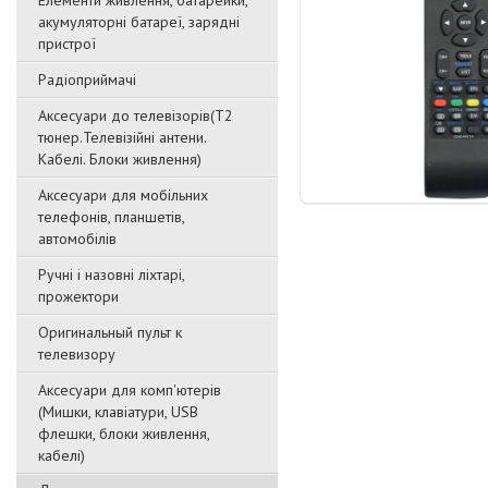
Елементи живлення, батарейки,
акумуляторні батареї, зарядні
пристрої
Радіоприймачі
Аксесуари до телевізорів(T2
тюнер.Телевізійні антени.
Кабелі. Блоки живлення)
Аксесуари для мобільних
телефонів, планшетів,
автомобілів
Ручні і назовні ліхтарі,
прожектори
Оригинальный пульт к
телевизору
Аксесуари для комп'ютерів
(Мишки, клавіатури, USB
флешки, блоки живлення,
кабелі)