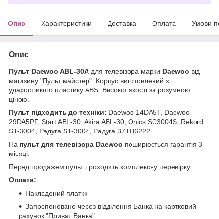
Опис
Характеристики
Доставка
Оплата
Умови п
Опис
Пульт Daewoo ABL-30A
для телевізора марки
Daewoo
від
магазину "Пульт майстер". Корпус виготовлений з
ударостійкого пластику ABS. Високої якості за розумною
ціною.
Пульт підходить до техніки:
Daewoo 14DA5T, Daewoo
29DA5PF, Start ABL-30, Akira ABL-30, Onics SC3004S, Rekord
ST-3004, Радуга ST-3004, Радуга 37ТЦ6222
На
пульт для телевізора Daewoo
поширюється гарантія 3
місяці.
Перед продажем пульт проходить комплексну перевірку.
Оплата:
Накладений платіж.
Запропоновано через відділення Банка на картковий
рахунок "Приват Банка".