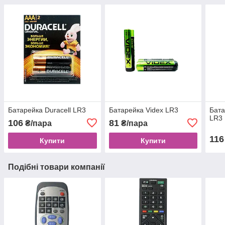
Батарейка Duracell LR3
Батарейка Videx LR3
Бата
LR3
106
81
₴/пара
₴/пара
116
Купити
Купити
Подібні товари компанії