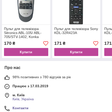
Пульт для телевізора
Пульт для телевізора Sony
Пуль
Sitronics ABL-105/ ABL-
KDL-32R423A
KDL
705/STV-1402, Konka
52H8, CHINA XU-5251C-N
170
171
171
₴
₴
Купити
Купити
Про нас
98% позитивних з 780 відгуків за рік
Працює з 17.03.2019
м. Київ
Київ, Україна
Контакти