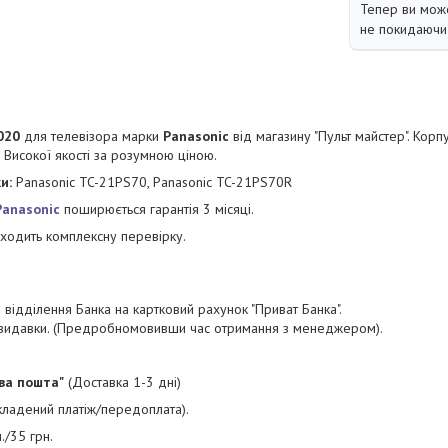
Тепер ви може
не покидаючи 
020
для телевізора марки
Panasonic
від магазину "Пульт майстер". Корп
 Високої якості за розумною ціною.
ки:
Panasonic TC-21PS70, Panasonic TC-21PS70R
Panasonic
поширюється гарантія 3 місяці.
одить комплексну перевірку.
відділення Банка на картковий рахунок "Приват Банка".
і видавки. (Предробномовивши час отримання з менеджером).
ва пошта"
(Доставка 1-3 дні)
акладений платіж/передоплата).
./35 грн.