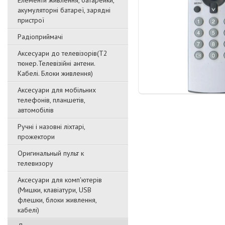
Елементи живлення, батарейки,
акумуляторні батареї, зарядні
пристрої
Радіоприймачі
Аксесуари до телевізорів(T2
тюнер.Телевізійні антени.
Кабелі. Блоки живлення)
Аксесуари для мобільних
телефонів, планшетів,
автомобілів
Ручні і назовні ліхтарі,
прожектори
Оригинальный пульт к
телевизору
Аксесуари для комп'ютерів
(Мишки, клавіатури, USB
флешки, блоки живлення,
кабелі)