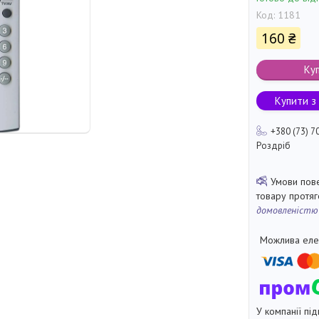
Код:
1181
160 ₴
Ку
Купити з
+380 (73) 7
Роздріб
товару протя
домовленістю
У компанії під