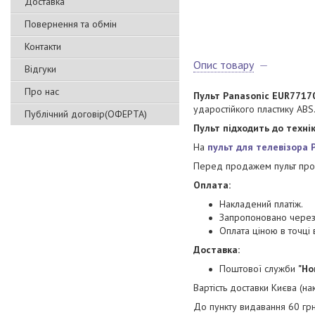
Доставка
Повернення та обмін
Контакти
Опис товару
Відгуки
Про нас
Пульт Panasonic EUR7717
ударостійкого пластику ABS.
Публічний договір(ОФЕРТА)
Пульт підходить до техні
На
пульт для телевізора 
Перед продажем пульт прох
Оплата:
Накладений платіж.
Запропоновано через 
Оплата ціною в точц
Доставка:
Поштової служби
"Но
Вартість доставки Києва (н
До пункту видавання 60 грн