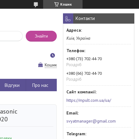
Кошик
Контакти
Знайти
Київ, Україна
+380 (73) 702-44-70
Роздріб
Кошик
+380 (66) 702-44-70
Роздріб
Відгуки
Про нас
https://mpult.com.ua/ua/
asonic
020
svyatmanager@gmail.com
правки