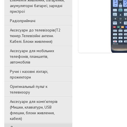
Елементи живлення, батарейки,
акумуляторні батареї, зарядні
пристрої
Радіоприймачі
Аксесуари до телевізорів(T2
тюнер.Телевізійні антени.
Кабелі. Блоки живлення)
Аксесуари для мобільних
телефонів, планшетів,
автомобілів
Ручні і назовні ліхтарі,
прожектори
Оригинальный пульт к
телевизору
Аксесуари для комп'ютерів
(Мишки, клавіатури, USB
флешки, блоки живлення,
кабелі)