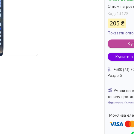
Оптом і в роз
Код:
13128
205 ₴
Показати опто
Ку
Купити з
+380 (73) 7
Роздріб
товару протя
домовленістю