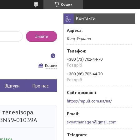
Кошик
Контакти
Знайти
Київ, Україна
+380 (73) 702-44-70
Роздріб
Кошик
+380 (66) 702-44-70
Роздріб
Відгуки
Про нас
https://mpult.com.ua/ua/
 телевізора
BN59-01039A
svyatmanager@gmail.com
правки