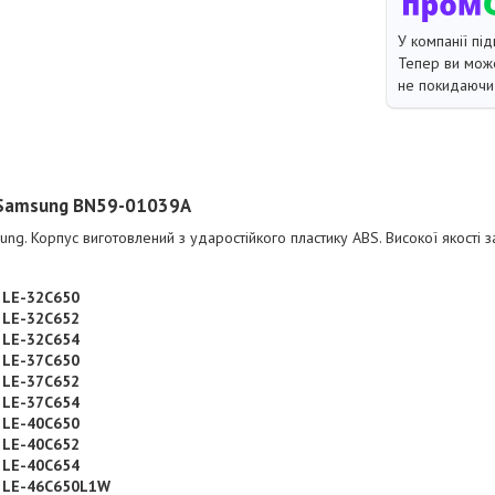
У компанії під
Тепер ви може
не покидаючи 
 Samsung BN59-01039A
ng. Корпус виготовлений з ударостійкого пластику ABS. Високої якості 
 LE-32C650
 LE-32C652
 LE-32C654
 LE-37C650
 LE-37C652
 LE-37C654
 LE-40C650
 LE-40C652
 LE-40C654
 LE-46C650L1W