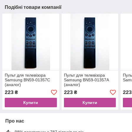
Подібні товари компанії
Пульт для телевізора
Пульт для телевізора
Пуль
Samsung BN59-01357C
Samsung BN59-01357А
Sam
(аналог)
(аналог)
223
223
223
₴
₴
Купити
Купити
Про нас