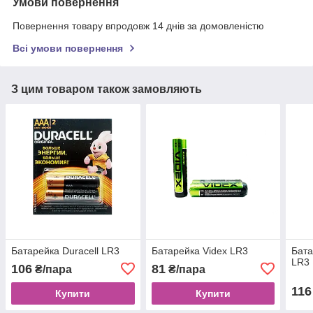
Умови повернення
Повернення товару впродовж 14 днів за домовленістю
Всі умови повернення
З цим товаром також замовляють
Батарейка Duracell LR3
Батарейка Videx LR3
Бата
LR3
106
81
₴/пара
₴/пара
116
Купити
Купити