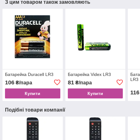
З цим товаром також замовляють
Батарейка Duracell LR3
Батарейка Videx LR3
Бата
LR3
106
81
₴/пара
₴/пара
116
Купити
Купити
Подібні товари компанії