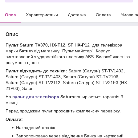
Опис
Характеристики
Доставка
Оплата
Умови п
Опис
Пульт Saturn TV370, HX-T12, ST HX-P12
для телевізора
марки
Saturn
від магазину "Пульт майстер". Корпус
виготовлений з ударостійкого пластику ABS. Високої якості за
розумною ціною.
Пульт підходить до техніки:
Saturn (Сатурн) ST-TV1402,
Saturn (Сатурн) ST-TV1403, Saturn (Сатурн) ST-TV2106,
Saturn (Сатурн) ST-TV2112, Saturn (Сатурн) ST-TV21F3 (HX-
21P03), Satur
На
пульт для телевізора
Saturn
поширюється гарантія 3
місяці.
Перед продажем пульт проходить комплексну перевірку.
Оплата:
Накладений платіж.
Запропоновано через відділення Банка на картковий