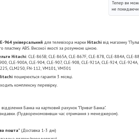
Тепер ви може
не покидаючи 
LE-964 універсальний
для телевізора марки
Hitachi
від магазину "Пульт
го пластику ABS. Високої якості за розумною ціною.
ульти Hitachi:
CLE-865B, CLE-865A, CLE-867F, CLE-878, CLE-884A, CLE-88
900, CLE-900A, CLE-904, CLE-907, CLE-908, CLE-921A, CLE-924, CLE-924A,
C-225, CLM250, FN-112, VM101, VM301
Hitachi
поширюється гарантія 3 місяці.
одить комплексну перевірку.
відділення Банка на картковий рахунок "Приват Банка".
і видавки. (Пудвореномовивши час отримання з менеджером).
ва пошта"
(Доставка 1-3 дні)
акладена платеж/передоплата).