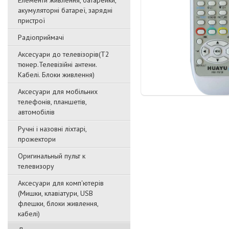
Елементи живлення, батарейки,
акумуляторні батареї, зарядні
пристрої
Радіоприймачі
Аксесуари до телевізорів(T2
тюнер.Телевізійні антени.
Кабелі. Блоки живлення)
Аксесуари для мобільних
телефонів, планшетів,
автомобілів
Ручні і назовні ліхтарі,
прожектори
Оригинальный пульт к
телевизору
Аксесуари для комп'ютерів
(Мишки, клавіатури, USB
флешки, блоки живлення,
кабелі)