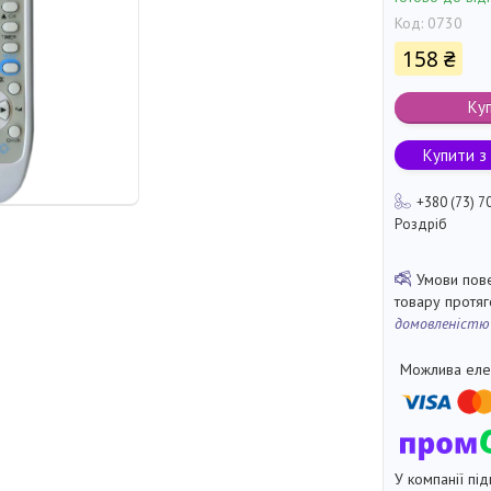
Код:
0730
158 ₴
Ку
Купити з
+380 (73) 7
Роздріб
товару протя
домовленістю
У компанії під