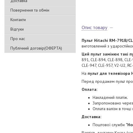
Доставка
Повернення та обмін
Контакти
Опис товару
Відгуки
Про нас
Пульт Hitachi RM-791B/C
виготовлений з ударостійко
Публічний договір(ОФЕРТА)
Цей пульт замінює такі п
891, CLE-894, CLE-898, CLE-
CLE-947, CLE-957, V2-U2, R
На
пульт для телевізора 
Перед продажем пульт прох
Оплата:
Накладений платіж.
Запропоновано через 
Оплата валізи в точц
Доставка:
Поштової служби
"Но
Вартість доставки Києва (н