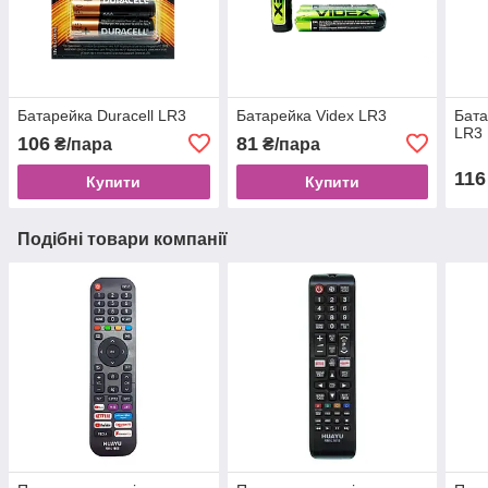
Батарейка Duracell LR3
Батарейка Videx LR3
Бата
LR3
106
81
₴/пара
₴/пара
116
Купити
Купити
Подібні товари компанії