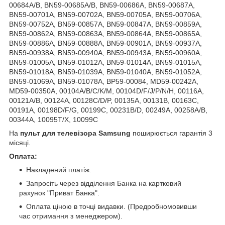
00684A/B, BN59-00685A/B, BN59-00686A, BN59-00687A,
BN59-00701A, BN59-00702A, BN59-00705A, BN59-00706A,
BN59-00752A, BN59-00857A, BN59-00847A, BN59-00859A,
BN59-00862A, BN59-00863A, BN59-00864A, BN59-00865A,
BN59-00886A, BN59-00888A, BN59-00901A, BN59-00937A,
BN59-00938A, BN59-00940A, BN59-00943A, BN59-00960A,
BN59-01005A, BN59-01012A, BN59-01014A, BN59-01015A,
BN59-01018A, BN59-01039A, BN59-01040A, BN59-01052A,
BN59-01069A, BN59-01078A, BP59-00084, MD59-00242A,
MD59-00350A, 00104A/B/C/K/M, 00104D/F/J/P/N/H, 00116A,
00121A/B, 00124A, 00128C/D/P, 00135A, 00131B, 00163C,
00191A, 00198D/F/G, 00199C, 00231B/D, 00249A, 00258A/B,
00344A, 10095T/X, 10099C
На
пульт для телевізора Samsung
поширюється гарантія 3
місяці.
Оплата:
Накладений платіж.
Запросіть через відділення Банка на картковий
рахунок "Приват Банка".
Оплата ціною в точці видавки. (Предробномовивши
час отримання з менеджером).