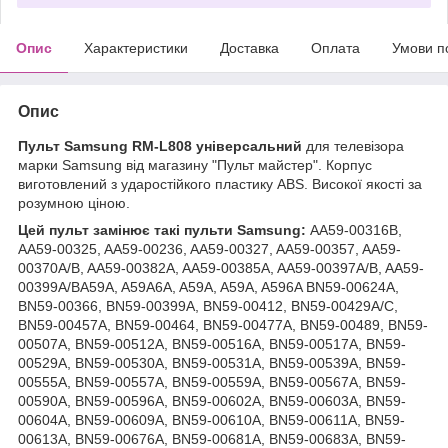
Опис
Характеристики
Доставка
Оплата
Умови п
Опис
Пульт Samsung RM-L808 універсальний
для телевізора
марки Samsung від магазину "Пульт майстер". Корпус
виготовлений з ударостійкого пластику ABS. Високої якості за
розумною ціною.
Цей пульт замінює такі пульти Samsung:
AA59-00316B,
AA59-00325, AA59-00236, AA59-00327, AA59-00357, AA59-
00370A/B, AA59-00382A, AA59-00385A, AA59-00397A/B, AA59-
00399A/BA59A, A59A6A, A59A, A59A, A596A BN59-00624A,
BN59-00366, BN59-00399A, BN59-00412, BN59-00429A/C,
BN59-00457A, BN59-00464, BN59-00477A, BN59-00489, BN59-
00507A, BN59-00512A, BN59-00516A, BN59-00517A, BN59-
00529A, BN59-00530A, BN59-00531A, BN59-00539A, BN59-
00555A, BN59-00557A, BN59-00559A, BN59-00567A, BN59-
00590A, BN59-00596A, BN59-00602A, BN59-00603A, BN59-
00604A, BN59-00609A, BN59-00610A, BN59-00611A, BN59-
00613A, BN59-00676A, BN59-00681A, BN59-00683A, BN59-