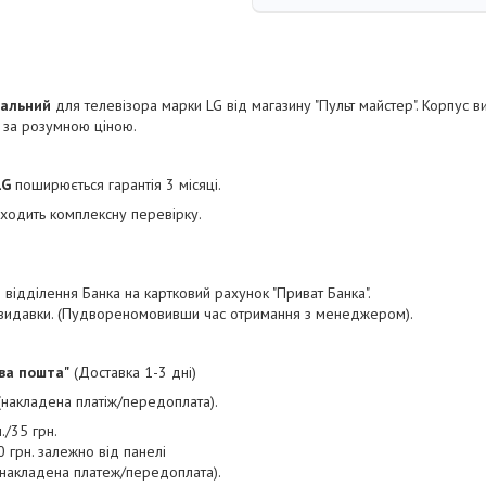
сальний
для телевізора марки LG від магазину "Пульт майстер". Корпус в
і за розумною ціною.
LG
поширюється гарантія 3 місяці.
одить комплексну перевірку.
відділення Банка на картковий рахунок "Приват Банка".
і видавки. (Пудвореномовивши час отримання з менеджером).
ва пошта"
(Доставка 1-3 дні)
 (накладена платіж/передоплата).
./35 грн.
 грн. залежно від панелі
 (накладена платеж/передоплата).