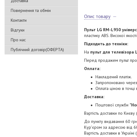
Доставка
Повернення та обмін
Опис товару
Контакти
Пульт LG RM-L930 універ
Відгуки
пластику ABS. Високої якост
Про нас
Підходить до техніки:
Публічний договір(ОФЕРТА)
На
пульт для телевізора 
Перед продажем пульт прох
Оплата:
Накладений платіж.
Запропоновано через 
Оплата ціною в точц
Доставка:
Поштової служби
"Но
Вартість доставки по Києву
До пункту видавання 60 грн
Кур'єром за адресою від 60
Вартість доставки в Україні