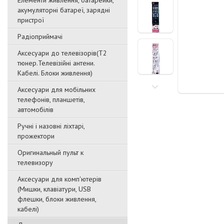
Елементи живлення, батарейки,
акумуляторні батареї, зарядні
пристрої
Радіоприймачі
Аксесуари до телевізорів(T2
тюнер.Телевізійні антени.
Кабелі. Блоки живлення)
Аксесуари для мобільних
телефонів, планшетів,
автомобілів
Ручні і назовні ліхтарі,
прожектори
Оригинальный пульт к
телевизору
Аксесуари для комп'ютерів
(Мишки, клавіатури, USB
флешки, блоки живлення,
кабелі)