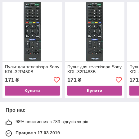
Пульт для телевізора Sony
Пульт для телевізора Sony
Пуль
KDL-32R450B
KDL-32R483B
KDL
171
171
171
₴
₴
Купити
Купити
Про нас
98% позитивних з 783 відгуків за рік
Працює з 17.03.2019