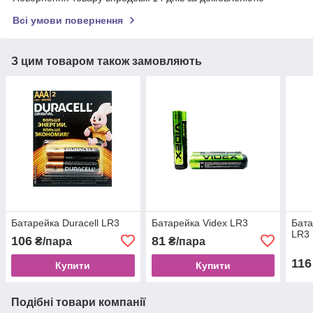
Всі умови повернення
З цим товаром також замовляють
Батарейка Duracell LR3
Батарейка Videx LR3
Бата
LR3
106
81
₴/пара
₴/пара
116
Купити
Купити
Подібні товари компанії