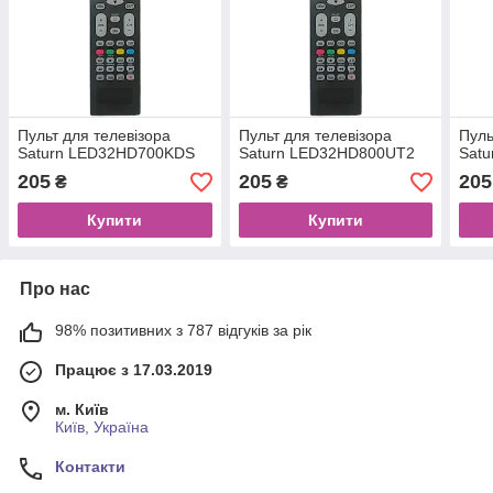
Пульт для телевізора
Пульт для телевізора
Пуль
Saturn LED32HD700KDS
Saturn LED32HD800UT2
Sat
205
205
205
₴
₴
Купити
Купити
Про нас
98% позитивних з 787 відгуків за рік
Працює з 17.03.2019
м. Київ
Київ, Україна
Контакти