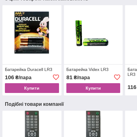
Батарейка Duracell LR3
Батарейка Videx LR3
Бата
LR3
106
81
₴/пара
₴/пара
116
Купити
Купити
Подібні товари компанії